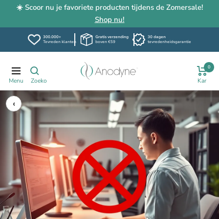
☀️ Scoor nu je favoriete producten tijdens de Zomersale!
Shop nu!
300.000+
Gratis verzending
30 dagen
Tevreden klanten
boven €59
tevredenheidsgarantie
Passer
Anodyne.be
0
au
Navigation
contenu
‹