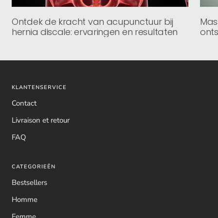
Ontdek de kracht van acupunctuur bij
Mass
hernia discale: ervaringen en resultaten
onts
KLANTENSERVICE
Contact
Livraison et retour
FAQ
CATEGORIEËN
Bestsellers
Homme
Femme