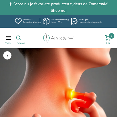
☀️ Scoor nu je favoriete producten tijdens de Zomersale!
Shop nu!
300.000+
Gratis verzending
30 dagen
Tevreden klanten
boven €59
tevredenheidsgarantie
Skip
Anodyne.be
0
to
Navigation
content
‹